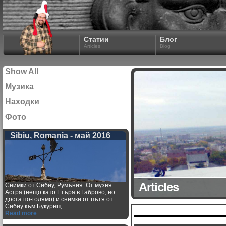
Статии
Блог
Articles
Blog
Show All
Музика
Находки
Фото
Sibiu, Romania - май 2016
Articles
Снимки от Сибиу, Румъния. От музея
Астра (нещо като Етъра в Габрово, но
доста по-голямо) и снимки от пътя от
Сибиу към Букурещ. ...
Read more