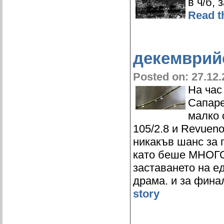
в ч/б,
Read th
декемврийс
Posted on: 27.12.
На час
Сапаре
малко 
105/2.8 и Revueno
никакъв шанс за 
като беше МНОГО
заставането на е
драма. и за фина
story