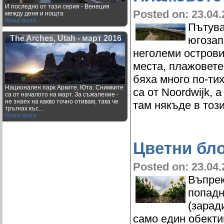
И последно от тази серия - Венеция
Posted on: 23.04.
между деня и нощта
Read more
Пътува
югозап
The Arches, Utah - март 2016
неголеми острови
места, плажовете
бяха много по-ти
Национален парк Арките, Юта. Снимките
са от Noordwijk, 
са от началото на март. За съжаление -
не знаех на какво точно отивам, така че
там някъде в тоз
тръгнах къс...
Read more
Цветни бл
Posted on: 23.04.
Въпрек
попадн
(зарад
само един обектив