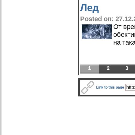
Лед
Posted on: 27.12.
От вре
обекти
на так
1
2
3
Link to this page