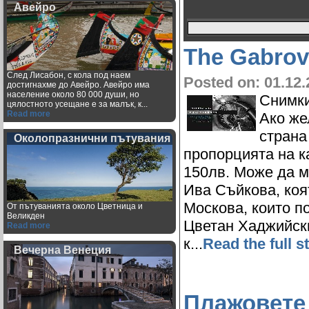
Авейро
The Gabrov
След Лисабон, с кола под наем
Posted on: 01.12.
достигнахме до Авейро. Авейро има
население около 80 000 души, но
Снимки
цялостното усещане е за малък, к...
Read more
Ако же
страна
Околопразнични пътувания
пропорцията на ка
150лв. Може да м
Ива Съйкова, коя
Москова, които п
От пътуванията около Цветница и
Великден
Цветан Хаджийски
Read more
к...
Read the full s
Вечерна Венеция
Плажовете 